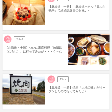
Oct
【北海道・十勝】 北海道ホテル「天ぷら
鶴来」で結婚記念日のお祝い♪
24
グルメ
Oct
【北海道・十勝】ついに家庭料理「無漏路
（むろじ）」に行ってみたが・・・う～む
23
グルメ
Oct
【北海道・十勝】焼肉「大地の匠」がオー
プンしたので行ってみたよ♪