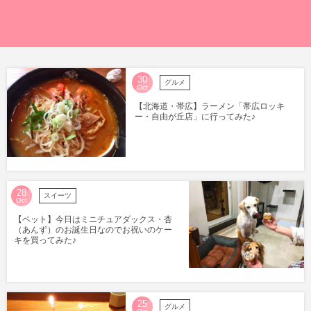
30
グルメ
Oct
【北海道・帯広】ラーメン「帯広ロッキ
ー・自由が丘店」に行ってみた♪
28
スイーツ
Oct
【ペット】今日はミニチュアダックス・杏
（あんず）のお誕生日なのでお祝いのケー
キを買ってみた♪
25
グルメ