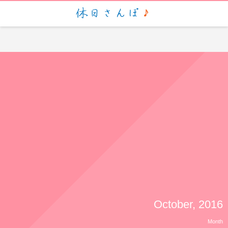
script> (function(i,s,o,g,r,a,m){i['GoogleAnalyticsObject']=r;i[r]=i[r]||function(){ (i[r].q=i[r].q||
[]).push(arguments)},i[r].l=1*new Date();a=s.createElement(o), m=s.getElementsByTagName(o)
[0];a.async=1;a.src=g;m.parentNode.insertBefore(a,m) })
(window,document,'script','https://www.google-analytics.com/analytics.js','ga'); ga('create', 'UA-
88935057-1', 'auto'); ga('send', 'pageview');
October, 2016
Month