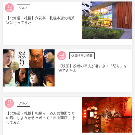
19
グルメ
Oct
【北海道・札幌】六花亭・札幌本店の喫茶
室に行ってきた
18
休日映画の時間
Oct
【映画】役者の演技が凄すぎ！「怒り」を
観てきたよ
17
グルメ
Oct
【北海道・札幌】札幌らーめん共和国でど
の店にしようか散々迷って「吉山商店」行
ってみた