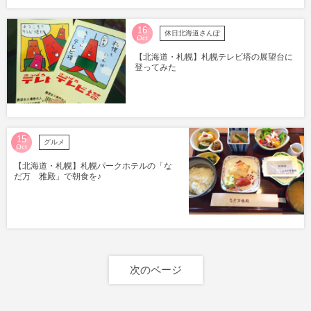
16
休日北海道さんぽ
Oct
【北海道・札幌】札幌テレビ塔の展望台に
登ってみた
15
グルメ
Oct
【北海道・札幌】札幌パークホテルの「な
だ万 雅殿」で朝食を♪
次のページ