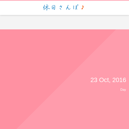
script> (function(i,s,o,g,r,a,m){i['GoogleAnalyticsObject']=r;i[r]=i[r]||function(){ (i[r].q=i[r].q||
[]).push(arguments)},i[r].l=1*new Date();a=s.createElement(o), m=s.getElementsByTagName(o)
[0];a.async=1;a.src=g;m.parentNode.insertBefore(a,m) })
(window,document,'script','https://www.google-analytics.com/analytics.js','ga'); ga('create', 'UA-
88935057-1', 'auto'); ga('send', 'pageview');
23 Oct, 2016
Day