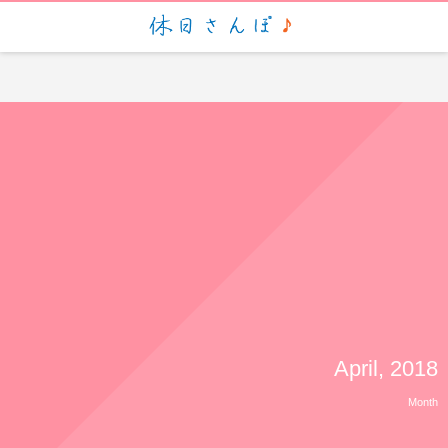
script> (function(i,s,o,g,r,a,m){i['GoogleAnalyticsObject']=r;i[r]=i[r]||function(){ (i[r].q=i[r].q||
[]).push(arguments)},i[r].l=1*new Date();a=s.createElement(o), m=s.getElementsByTagName(o)
[0];a.async=1;a.src=g;m.parentNode.insertBefore(a,m) })
(window,document,'script','https://www.google-analytics.com/analytics.js','ga'); ga('create', 'UA-
88935057-1', 'auto'); ga('send', 'pageview');
April, 2018
Month