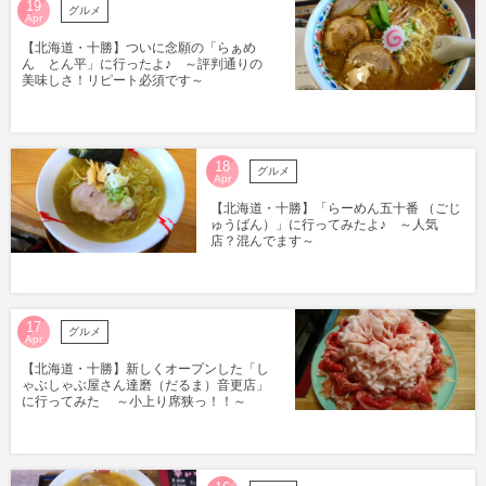
19
グルメ
Apr
【北海道・十勝】ついに念願の「らぁめ
ん とん平」に行ったよ♪ ～評判通りの
美味しさ！リピート必須です～
18
グルメ
Apr
【北海道・十勝】「らーめん五十番 （ごじ
ゅうばん）」に行ってみたよ♪ ～人気
店？混んでます～
17
グルメ
Apr
【北海道・十勝】新しくオープンした「し
ゃぶしゃぶ屋さん達磨（だるま）音更店」
に行ってみた ～小上り席狭っ！！～