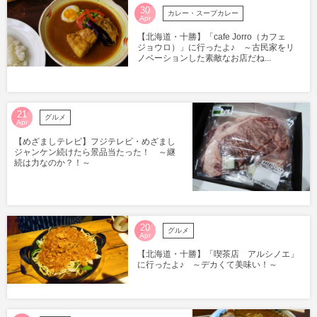
30
カレー・スープカレー
Apr
【北海道・十勝】「cafe Jorro（カフェ
ジョウロ）」に行ったよ♪ ～古民家をリ
ノベーションした素敵なお店だね...
21
グルメ
Apr
【めざましテレビ】フジテレビ・めざまし
ジャンケン続けたら景品当たった！ ～継
続は力なのか？！～
20
グルメ
Apr
【北海道・十勝】「喫茶店 アルシノエ」
に行ったよ♪ ～デカくて美味い！～