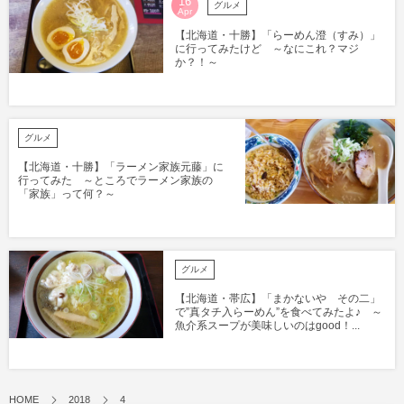
16
グルメ
Apr
【北海道・十勝】「らーめん澄（すみ）」
に行ってみたけど ～なにこれ？マジ
か？！～
グルメ
【北海道・十勝】「ラーメン家族元藤」に
行ってみた ～ところでラーメン家族の
「家族」って何？～
グルメ
【北海道・帯広】「まかないや その二」
で”真タチ入らーめん”を食べてみたよ♪ ～
魚介系スープが美味しいのはgood！...
HOME
2018
4