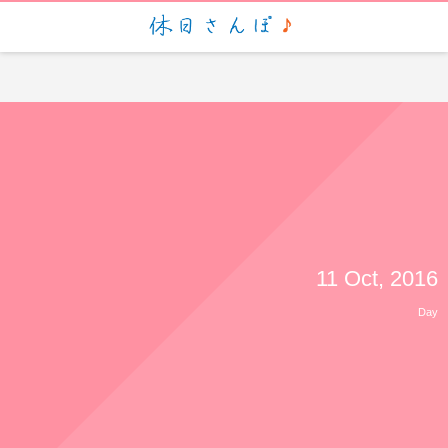
script> (function(i,s,o,g,r,a,m){i['GoogleAnalyticsObject']=r;i[r]=i[r]||function(){ (i[r].q=i[r].q||
[]).push(arguments)},i[r].l=1*new Date();a=s.createElement(o), m=s.getElementsByTagName(o)
[0];a.async=1;a.src=g;m.parentNode.insertBefore(a,m) })
(window,document,'script','https://www.google-analytics.com/analytics.js','ga'); ga('create', 'UA-
88935057-1', 'auto'); ga('send', 'pageview');
11 Oct, 2016
Day