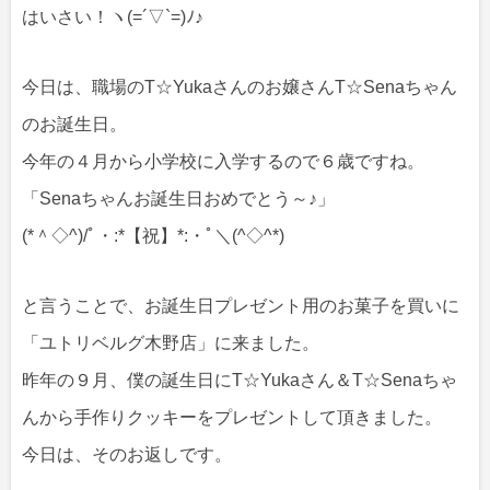
はいさい！ヽ(=´▽`=)ﾉ♪
今日は、職場のT☆Yukaさんのお嬢さんT☆Senaちゃん
のお誕生日。
今年の４月から小学校に入学するので６歳ですね。
「Senaちゃんお誕生日おめでとう～♪」
(*＾◇^)/ﾟ・:*【祝】*:・ﾟ＼(^◇^*)
と言うことで、お誕生日プレゼント用のお菓子を買いに
「ユトリベルグ木野店」に来ました。
昨年の９月、僕の誕生日にT☆Yukaさん＆T☆Senaちゃ
んから手作りクッキーをプレゼントして頂きました。
今日は、そのお返しです。