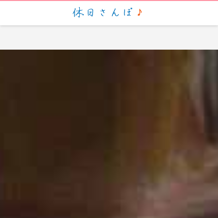
script> (function(i,s,o,g,r,a,m){i['GoogleAnalyticsObject']=r;i[r]=i[r]||function(){ (i[r].q=i[r].q||
[]).push(arguments)},i[r].l=1*new Date();a=s.createElement(o), m=s.getElementsByTagName(o)
[0];a.async=1;a.src=g;m.parentNode.insertBefore(a,m) })
(window,document,'script','https://www.google-analytics.com/analytics.js','ga'); ga('create', 'UA-
88935057-1', 'auto'); ga('send', 'pageview');