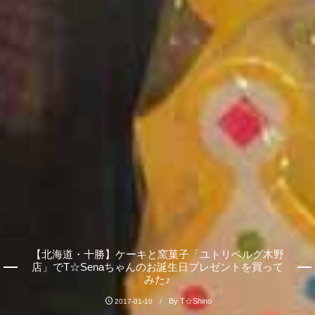
【北海道・十勝】ケーキと窯菓子「ユトリベルグ木野
店」でT☆Senaちゃんのお誕生日プレゼントを買って
みた♪
By
T☆Shino
2017-01-10