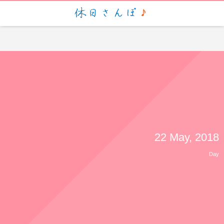
script> (function(i,s,o,g,r,a,m){i['GoogleAnalyticsObject']=r;i[r]=i[r]||function(){ (i[r].q=i[r].q||
[]).push(arguments)},i[r].l=1*new Date();a=s.createElement(o), m=s.getElementsByTagName(o)
[0];a.async=1;a.src=g;m.parentNode.insertBefore(a,m) })
(window,document,'script','https://www.google-analytics.com/analytics.js','ga'); ga('create', 'UA-
88935057-1', 'auto'); ga('send', 'pageview');
22 May, 2018
Day