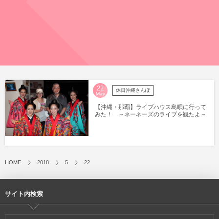
22
休日沖縄さんぽ
May
【沖縄・那覇】ライブハウス島唄に行って
みた！ ～ネーネーズのライブを観たよ～
HOME
2018
5
22
サイト内検索