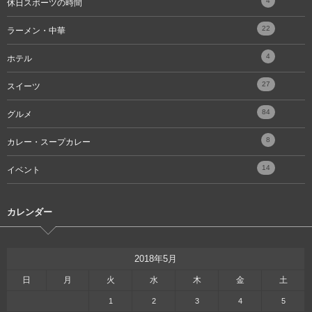
4
休日スポーツの時間
22
ラーメン・中華
4
ホテル
27
スイーツ
84
グルメ
8
カレー・スープカレー
14
イベント
カレンダー
2018年5月
日
月
火
水
木
金
土
1
2
3
4
5