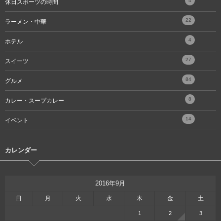
4
休日スポーツの時間
22
ラーメン・中華
4
ホテル
27
スイーツ
84
グルメ
8
カレー・スープカレー
14
イベント
カレンダー
2016年9月
日
月
火
水
木
金
土
1
2
3