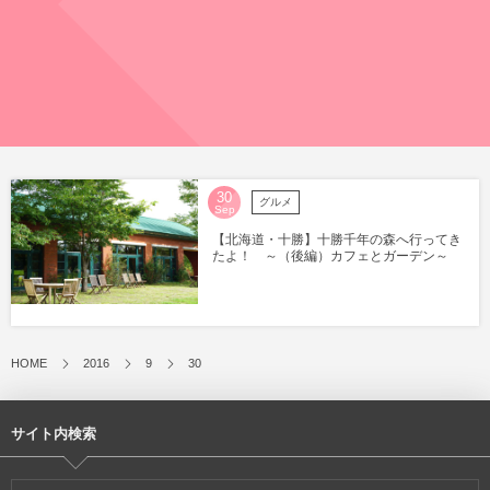
30
グルメ
Sep
【北海道・十勝】十勝千年の森へ行ってき
たよ！ ～（後編）カフェとガーデン～
HOME
2016
9
30
サイト内検索