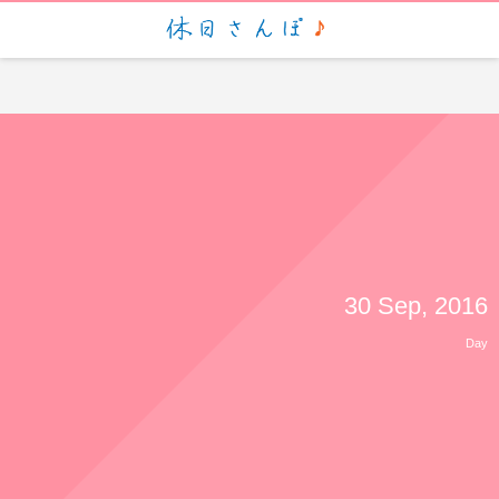
script> (function(i,s,o,g,r,a,m){i['GoogleAnalyticsObject']=r;i[r]=i[r]||function(){ (i[r].q=i[r].q||
[]).push(arguments)},i[r].l=1*new Date();a=s.createElement(o), m=s.getElementsByTagName(o)
[0];a.async=1;a.src=g;m.parentNode.insertBefore(a,m) })
(window,document,'script','https://www.google-analytics.com/analytics.js','ga'); ga('create', 'UA-
88935057-1', 'auto'); ga('send', 'pageview');
30 Sep, 2016
Day